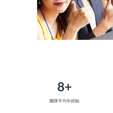
8
+
團隊平均年經驗