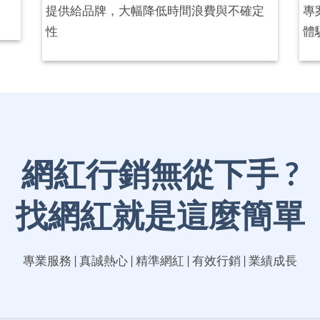
提供給品牌，大幅降低時間浪費與不確定
專
性
體
網紅行銷無從下手 ?
找網紅就是這麼簡單
專業服務 | 真誠熱心 | 精準網紅 | 有效行銷 | 業績成長