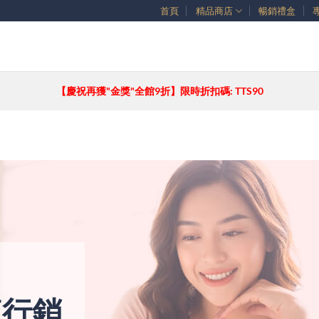
首頁
精品商店
暢銷禮盒
【慶祝再獲"金獎"全館9折】限時折扣碼: TTS90
紅行銷