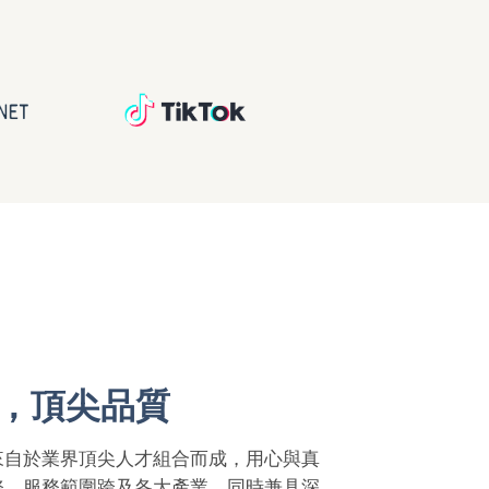
，頂尖品質
來自於業界頂尖人才組合而成，用心與真
務，服務範圍跨及各大產業，同時兼具深