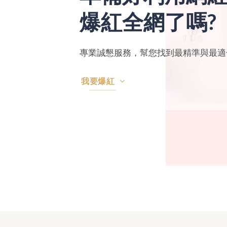
爆紅全網了嗎?
專業誠懇服務，幫您找到最精準與最適
我要爆紅