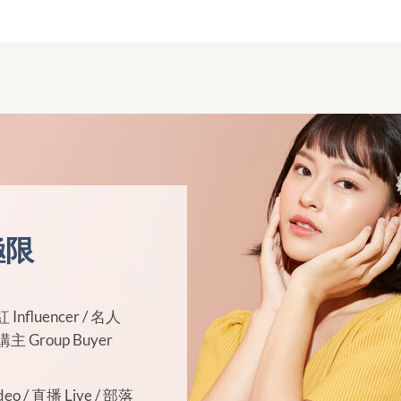
極限
Influencer / 名人
團購主 Group Buyer
deo / 直播 Live / 部落