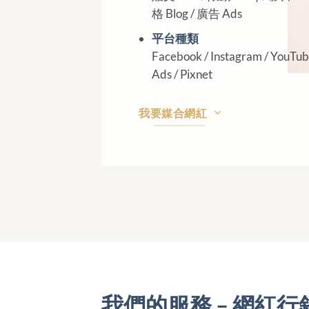
格 Blog / 廣告 Ads
平台種類
Facebook / Instagram / YouTube
Ads / Pixnet
我要媒合網紅
我們的服務 – 網紅行