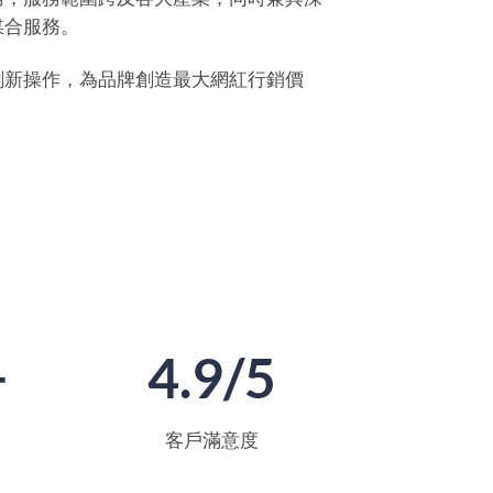
媒合服務。
創新操作，為品牌創造最大網紅行銷價
+
4.9/5
客戶滿意度