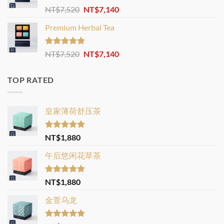
Rated
4.88
Original
Current
NT$
7,520
NT$
7,140
out of 5
price
price
Premium Herbal Tea
was:
is:
NT$7,520.
NT$7,140.
Rated
4.82
Original
Current
NT$
7,520
NT$
7,140
out of 5
price
price
was:
is:
TOP RATED
NT$7,520.
NT$7,140.
皇家薄荷舒压茶
Rated
5.00
NT$
1,880
out of 5
午后悠闲花草茶
Rated
5.00
NT$
1,880
out of 5
金萱乌龙