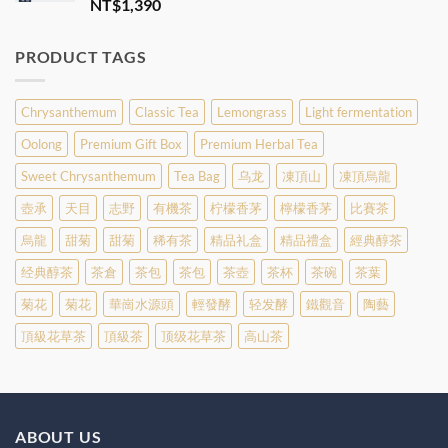
Rated
5.00
NT$
1,390
out of 5
PRODUCT TAGS
Chrysanthemum
Classic Tea
Lemongrass
Light fermentation
Oolong
Premium Gift Box
Premium Herbal Tea
Sweet Chrysanthemum
Tea Bag
乌龙
凍頂山
凍頂烏龍
壺承
天目
志野
有機茶
柠檬香茅
檸檬香茅
比賽茶
烏龍
甜菊
甜菊
稀有茶
精品礼盒
精品禮盒
經典醇茶
经典醇茶
茶倉
茶包
茶包
茶壺
茶杯
茶碗
茶葉
菊花
菊花
華崗水源頭
輕發酵
轻发酵
鐵觀音
陶藝
頂級花草茶
頂級茶
顶级花草茶
高山茶
ABOUT US