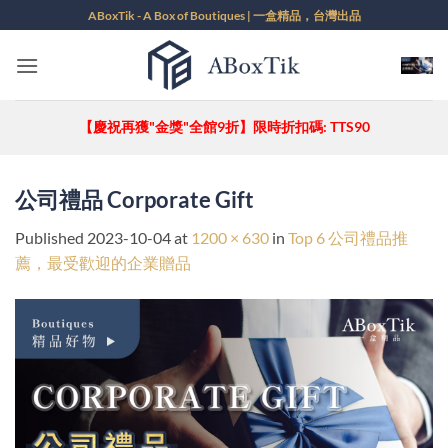
Skip
ABoxTik - A Box of Boutiques | 一盒精品，台灣出品
to
content
【慶祝再獲"金獎"全館9折】限時折扣碼: TTS90
公司禮品 Corporate Gift
Published
2023-10-04
at
1200 × 630
in
Top 6 公司禮品推
薦，最受歡迎的企業贈品