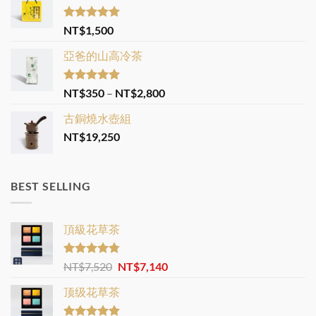
Rated
5.00
NT$
1,500
out of 5
亞爸的山高冷茶
Rated
5.00
Price
NT$
350
–
NT$
2,800
out of 5
range:
古銅燒水壺組
NT$350
NT$
19,250
through
NT$2,800
BEST SELLING
頂級花草茶
Rated
4.77
Original
Current
NT$
7,520
NT$
7,140
out of 5
price
price
顶级花草茶
was:
is:
NT$7,520.
NT$7,140.