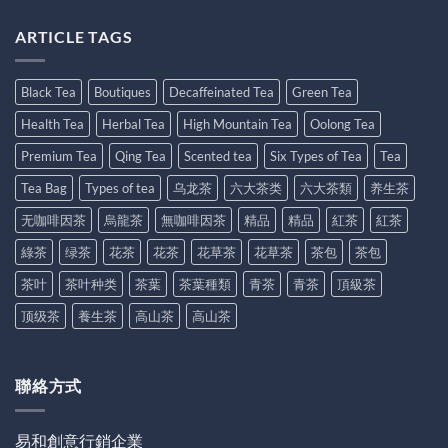
ARTICLE TAGS
Black Tea
Boutiques
Decaffeinated Tea
Green Tea
Health Tea
Herbal Tea
High Mountain Tea
Oolong Tea
Premium Tea
Qing Tea
Scented tea
Six Types of Tea
Tea
Tea Bag
Types of tea
乌龙茶
六大茶类
六大茶類
养生茶
无咖啡因茶
烏龍茶
無咖啡因茶
精品
精品
紅茶
紅茶
綠茶
绿茶
花茶
花茶
花草茶
花草茶
茶包
茶包
茶叶
茶叶种类
茶葉
茶葉種類
青茶
青茶
頂級茶
顶级茶
養生茶
高山茶
高山茶
聯絡方式
易和創意行銷企業