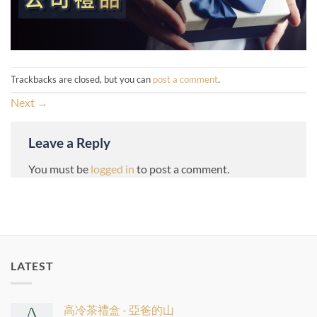
Trackbacks are closed, but you can
post a comment
.
Next
→
Leave a Reply
You must be
logged in
to post a comment.
LATEST
高冷茶禮盒 - 亞爸的山