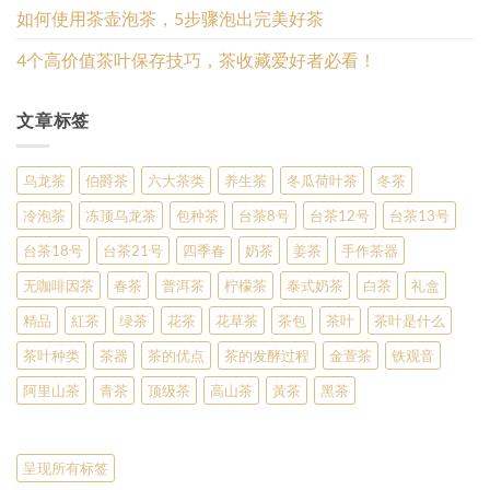
如何使用茶壶泡茶，5步骤泡出完美好茶
4个高价值茶叶保存技巧，茶收藏爱好者必看！
文章标签
乌龙茶
伯爵茶
六大茶类
养生茶
冬瓜荷叶茶
冬茶
冷泡茶
冻顶乌龙茶
包种茶
台茶8号
台茶12号
台茶13号
台茶18号
台茶21号
四季春
奶茶
姜茶
手作茶器
无咖啡因茶
春茶
普洱茶
柠檬茶
泰式奶茶
白茶
礼盒
精品
紅茶
绿茶
花茶
花草茶
茶包
茶叶
茶叶是什么
茶叶种类
茶器
茶的优点
茶的发酵过程
金萱茶
铁观音
阿里山茶
青茶
顶级茶
高山茶
黃茶
黑茶
呈现所有标签