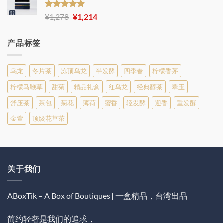
围：
¥639
评分
4.86
原
当
¥
1,278
¥
1,214
&sol; 5
至
价
前
¥864
为：
价
产品标签
¥1,278。
格
为：
¥1,214。
乌龙
冬片茶
冻顶乌龙
半发酵
四季春
柠檬香茅
柠檬马鞭草
甜菊
精品礼盒
红乌龙
经典醇茶
翠玉
舒压茶
茶包
菊花
薄荷
蜜香
轻发酵
迎香
重发酵
金萱
顶级花草茶
关于我们
ABoxTik – A Box of Boutiques | 一盒精品，台湾出品
简约轻奢是我们的追求，