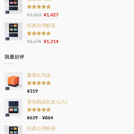
为：
价
¥1,729。
格
为：
评分
4.83
原
当
¥
1,503
¥
1,427
&sol; 5
¥1,641。
价
前
经典台湾醇茶
为：
价
¥1,503。
格
为：
评分
4.86
原
当
¥
1,278
¥
1,214
&sol; 5
¥1,427。
价
前
为：
价
我最好评
¥1,278。
格
为：
¥1,214。
蜜香红乌龙
评分
4.88
¥
319
&sol; 5
茶包精品礼盒 (2入)
评分
4.86
价
¥
639
–
¥
864
&sol; 5
格
经典台湾醇茶
范