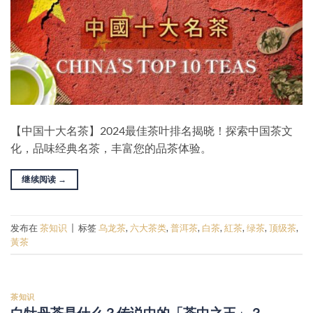
【中国十大名茶】2024最佳茶叶排名揭晓！探索中国茶文
化，品味经典名茶，丰富您的品茶体验。
继续阅读
→
发布在
茶知识
|
标签
乌龙茶
,
六大茶类
,
普洱茶
,
白茶
,
紅茶
,
绿茶
,
顶级茶
,
黃茶
茶知识
白牡丹茶是什么？传说中的「茶中之王」？