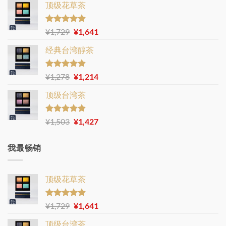
顶级花草茶
评分
4.80
原
当
¥
1,729
¥
1,641
&sol; 5
价
前
经典台湾醇茶
为：
价
¥1,729。
格
为：
评分
4.86
原
当
¥
1,278
¥
1,214
&sol; 5
¥1,641。
价
前
顶级台湾茶
为：
价
¥1,278。
格
为：
评分
4.83
原
当
¥
1,503
¥
1,427
&sol; 5
¥1,214。
价
前
为：
价
我最畅销
¥1,503。
格
为：
¥1,427。
顶级花草茶
评分
4.80
原
当
¥
1,729
¥
1,641
&sol; 5
价
前
顶级台湾茶