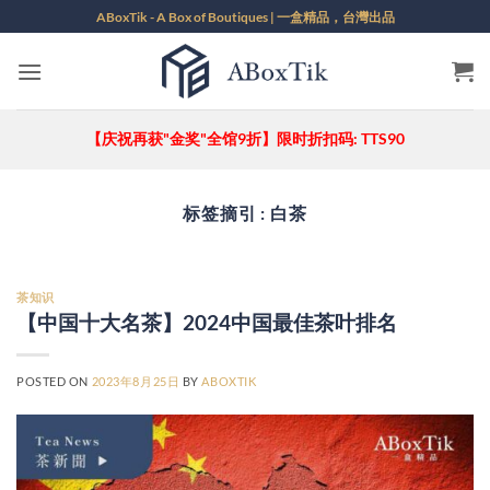
跳
ABoxTik - A Box of Boutiques | 一盒精品，台灣出品
到
内
容
【庆祝再获"金奖"全馆9折】限时折扣码: TTS90
标签摘引 :
白茶
茶知识
【中国十大名茶】2024中国最佳茶叶排名
POSTED ON
2023年8月25日
BY
ABOXTIK