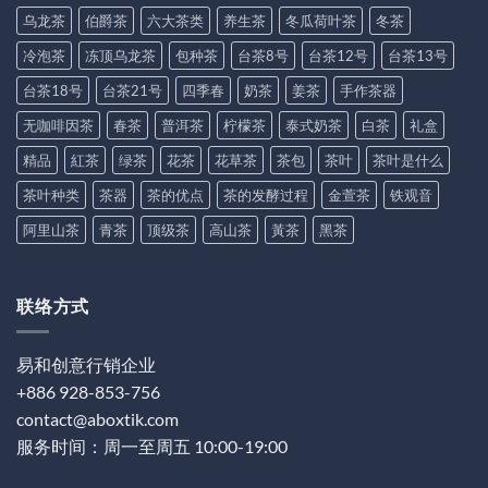
乌龙茶
伯爵茶
六大茶类
养生茶
冬瓜荷叶茶
冬茶
冷泡茶
冻顶乌龙茶
包种茶
台茶8号
台茶12号
台茶13号
台茶18号
台茶21号
四季春
奶茶
姜茶
手作茶器
无咖啡因茶
春茶
普洱茶
柠檬茶
泰式奶茶
白茶
礼盒
精品
紅茶
绿茶
花茶
花草茶
茶包
茶叶
茶叶是什么
茶叶种类
茶器
茶的优点
茶的发酵过程
金萱茶
铁观音
阿里山茶
青茶
顶级茶
高山茶
黃茶
黑茶
联络方式
易和创意行销企业
+886 928-853-756
contact@aboxtik.com
服务时间：周一至周五 10:00-19:00