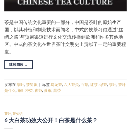
茶是中国传统文化重要的一部分，中国是茶叶的原始生产
国，以其种植和制茶技术而闻名，中式的饮茶习俗通过“丝
绸之路”与贸易渠道进行文化交流传播到欧洲和许多其他地
区。中式的茶文化在世界茶叶文明史上贡献了一定的重要程
度。
继续阅读
→
发布在
茶叶
,
茶知识
|
标签
乌龙茶
,
六大茶类
,
白茶
,
紅茶
,
绿茶
,
茶叶
,
茶叶
是什么
,
茶叶种类
,
青茶
,
黃茶
,
黑茶
茶叶
,
茶知识
6 大白茶功效大公开！白茶是什么茶？