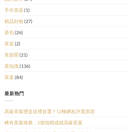
手作茶器
(1)
精品好物
(27)
茶包
(26)
茶器
(2)
茶新聞
(21)
茶知識
(136)
茶葉
(84)
最新熱門
高級茶葉禮盒送禮首選？12種網友評選原因
稀有茶葉推薦，5個指標成就高級茶葉