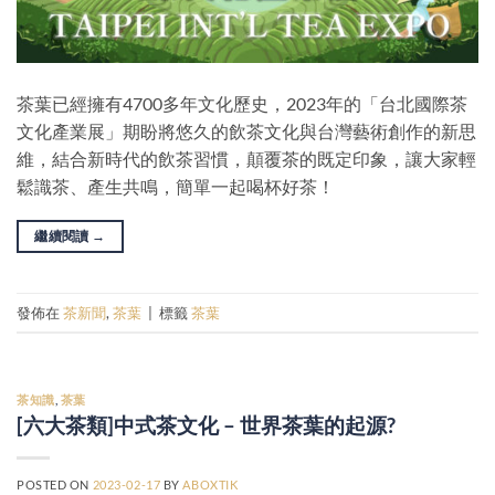
茶葉已經擁有4700多年文化歷史，2023年的「台北國際茶
文化產業展」期盼將悠久的飲茶文化與台灣藝術創作的新思
維，結合新時代的飲茶習慣，顛覆茶的既定印象，讓大家輕
鬆識茶、產生共鳴，簡單一起喝杯好茶！
繼續閱讀
→
發佈在
茶新聞
,
茶葉
|
標籤
茶葉
茶知識
,
茶葉
[六大茶類]中式茶文化 – 世界茶葉的起源?
POSTED ON
2023-02-17
BY
ABOXTIK