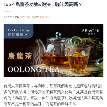
Top 4 烏龍茶功效&泡法，咖啡因高嗎？
POSTED ON
2023-02-28
BY
ABOXTIK
台灣人喜歡喝茶世界聞名，甚至我們走進去超商也能看到許
多的茶飲品牌，但你真的了解茶類文化嗎？尤其是台灣最有
名的「烏龍茶」來說，你知道烏龍茶功效與泡法嗎？其實烏
龍茶不是一種茶的品種，而是茶的發酵工法。