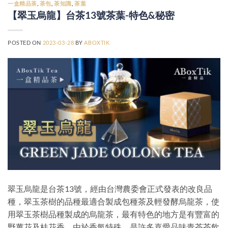
一盒精品茶
,
茶包
,
茶知識
,
茶葉
【翠玉烏龍】台茶13號茶葉-特色&秘密
POSTED ON
2023-03-28
BY
ABOXTIK
翠玉烏龍是台茶13號，經由台灣農委會正式發表的改良品
種，翠玉茶樹的品種最適合製成包種茶及輕發酵烏龍茶，使
用翠玉茶樹品種製成的烏龍茶，最有特色的地方是有豐富的
野薑花及桂花香，由於香氣特殊，是許多喜愛品味青茶茶飲