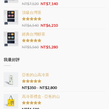
評分
4.80
原
目
NT$
7,520
NT$
7,140
滿分 5
始
前
頂級台灣茶
價
價
格：
格：
NT$7,520。
NT$7,140。
評分
4.83
原
目
NT$
6,540
NT$
6,210
滿分 5
始
前
經典台灣醇茶
價
價
格：
格：
NT$6,540。
NT$6,210。
評分
4.86
原
目
NT$
5,560
NT$
5,280
滿分 5
始
前
價
價
我最好評
格：
格：
NT$5,560。
NT$5,280。
亞爸的山高冷茶
評分
5.00
價
NT$
350
–
NT$
2,800
滿分 5
格
高冷茶禮盒 - 亞爸的山
範
圍：
NT$350
評分
5.00