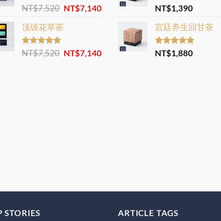
Original
Current
Rated
NT$
7,520
4.82
NT$
7,140
Rated
NT$
1,390
5.00
out of 5
out of 5
price
price
顶级花草茶
宫廷养生回甘茶
was:
is:
NT$7,520.
NT$7,140.
0
Original
Current
Rated
NT$
7,520
4.88
NT$
7,140
Rated
NT$
1,880
5.00
out of 5
out of 5
price
price
was:
is:
NT$7,520.
NT$7,140.
 STORIES
ARTICLE TAGS