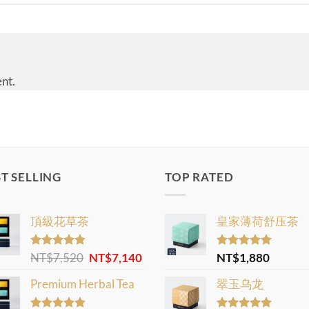
nt.
T SELLING
TOP RATED
頂級花草茶
皇家薄荷舒压茶
Original
Current
Rated
NT$
7,520
4.77
NT$
7,140
Rated
NT$
1,880
5.00
out of 5
out of 5
price
price
Premium Herbal Tea
翠玉乌龙
was:
is:
NT$7,520.
NT$7,140.