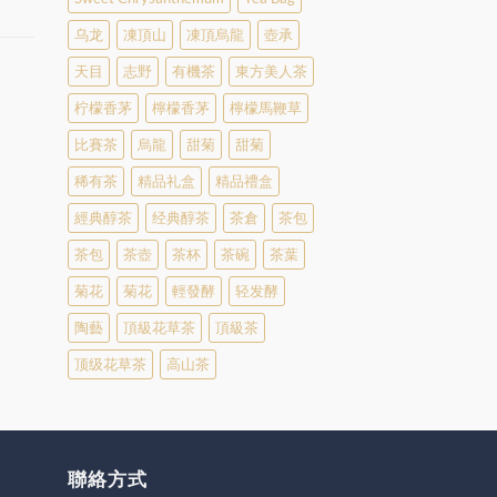
乌龙
凍頂山
凍頂烏龍
壺承
天目
志野
有機茶
東方美人茶
柠檬香茅
檸檬香茅
檸檬馬鞭草
比賽茶
烏龍
甜菊
甜菊
稀有茶
精品礼盒
精品禮盒
經典醇茶
经典醇茶
茶倉
茶包
茶包
茶壺
茶杯
茶碗
茶葉
菊花
菊花
輕發酵
轻发酵
陶藝
頂級花草茶
頂級茶
顶级花草茶
高山茶
聯絡方式