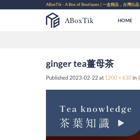
Skip
ABoxTik - A Box of Boutiques | 一盒精品，台灣出品
to
content
HOME
ginger tea薑母茶
Published
2023-02-22
at
1200 × 630
in