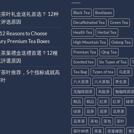
Black Tea
Boutiques
茶叶礼盒送礼首选？ 12种
友评选原因
Decaffeinated Tea
Green Tea
Health Tea
Herbal Tea
 12 Reasons to Choose
ury Premium Tea Boxes
High Mountain Tea
Oolong Tea
級茶葉禮盒送禮首選？12種
Premium Tea
Qing Tea
友評選原因
Scented tea
Six Types of Tea
T
有茶叶推荐，5个指标成就高
Tea Bag
Types of tea
乌龙茶
茶叶
六大茶类
六大茶類
养生茶
无咖啡因茶
烏龍茶
無咖啡因
精品
精品
紅茶
紅茶
綠茶
绿茶
花茶
花茶
花草茶
花草茶
茶包
茶包
茶叶
茶叶种类
茶葉
茶葉種類
青