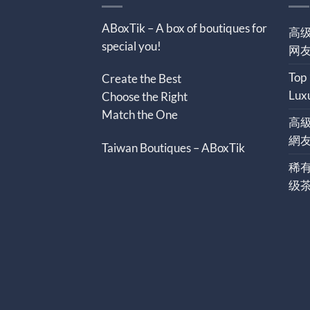
ABoxTik – A box of boutiques for
高级
special you!
网
Top
Create the Best
Lux
Choose the Right
Match the One
高
網
Taiwan Boutiques – ABoxTik
稀
级