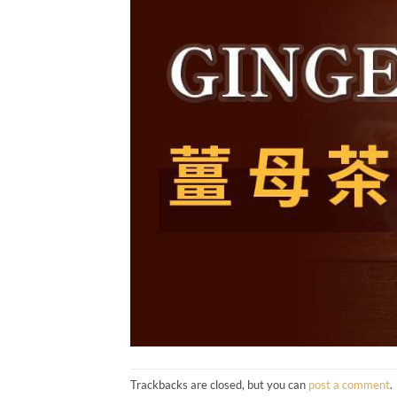
Trackbacks are closed, but you can
post a comment
.