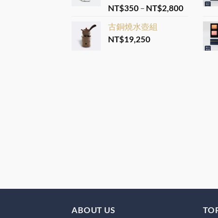
Price
Rated
NT$
350
5.00
–
NT$
2,800
out of 5
range:
古銅燒水壺組
NT$350
NT$
19,250
through
NT$2,80
ABOUT US
TOP