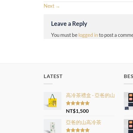
Next
→
Leave a Reply
You must be
logged in
to post a comme
LATEST
BES
高冷茶禮盒 - 亞爸的山
Rated
NT$
1,500
5.00
out of 5
亞爸的山高冷茶