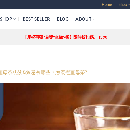
Home
Shop
SHOP
BEST SELLER
BLOG
ABOUT
【慶祝再獲"金獎"全館9折】限時折扣碼: TTS90
薑母茶功效&禁忌有哪些？怎麼煮薑母茶?