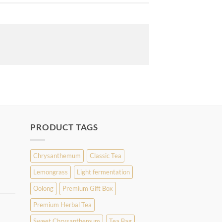
PRODUCT TAGS
Chrysanthemum
Classic Tea
Lemongrass
Light fermentation
Oolong
Premium Gift Box
Premium Herbal Tea
Sweet Chrysanthemum
Tea Bag