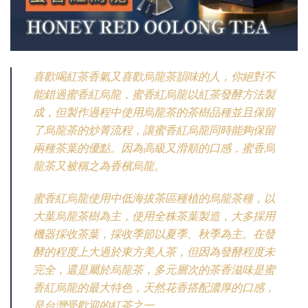
喜歡喝紅茶香氣又喜歡烏龍茶韻味的人，你絕對不
能錯過蜜香紅烏龍，蜜香紅烏龍以紅茶發酵方法製
成，但製作過程中使用烏龍茶的茶樹品種並且保留
了烏龍茶的炒菁流程，讓蜜香紅烏龍同時能夠保留
兩種茶葉的優點。因為高級又滑順的口感，蜜香烏
龍茶又被稱之為香檳烏龍。
蜜香紅烏龍使用中低海拔茶區種植的烏龍茶種，以
大葉烏龍茶樹為主，使用全株茶葉製造，大多採用
機器採收茶葉，採收季節以夏季、秋季為主。在發
酵的程度上大過於東方美人茶，但因為發酵程度未
完全，還是屬於烏龍茶，多元層次的茶香滋味是蜜
香紅烏龍的最大特色，天然花香搭配濃厚的口感，
是台灣受歡迎的紅茶之一。