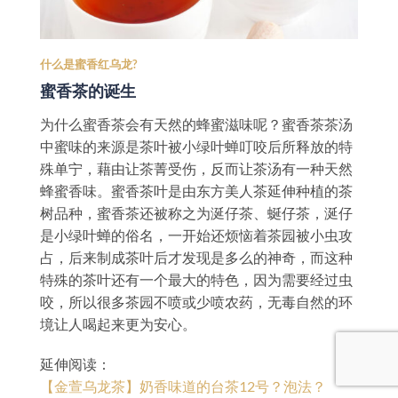
什么是蜜香红乌龙?
蜜香茶的诞生
为什么蜜香茶会有天然的蜂蜜滋味呢？蜜香茶茶汤
中蜜味的来源是茶叶被小绿叶蝉叮咬后所释放的特
殊单宁，藉由让茶菁受伤，反而让茶汤有一种天然
蜂蜜香味。蜜香茶叶是由东方美人茶延伸种植的茶
树品种，蜜香茶还被称之为涎仔茶、蜒仔茶，涎仔
是小绿叶蝉的俗名，一开始还烦恼着茶园被小虫攻
占，后来制成茶叶后才发现是多么的神奇，而这种
特殊的茶叶还有一个最大的特色，因为需要经过虫
咬，所以很多茶园不喷或少喷农药，无毒自然的环
境让人喝起来更为安心。
延伸阅读：
【金萱乌龙茶】奶香味道的台茶12号？泡法？