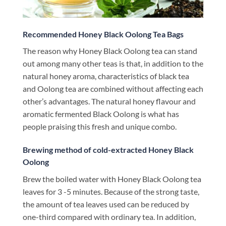
Recommended Honey Black Oolong Tea Bags
The reason why Honey Black Oolong tea can stand
out among many other teas is that, in addition to the
natural honey aroma, characteristics of black tea
and Oolong tea are combined without affecting each
other’s advantages. The natural honey flavour and
aromatic fermented Black Oolong is what has
people praising this fresh and unique combo.
Brewing method of cold-extracted Honey Black
Oolong
Brew the boiled water with Honey Black Oolong tea
leaves for 3 -5 minutes. Because of the strong taste,
the amount of tea leaves used can be reduced by
one-third compared with ordinary tea. In addition,