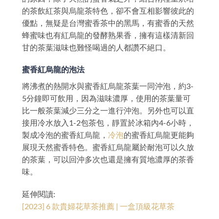
的茶飲紅茶與烏龍茶特色，卻不會互相影響彼此的
優點，無疑是台灣蜜香茶中的黑馬，有蜜香的天然
蜂蜜味也有紅烏龍的發酵熟果香，擁有這樣清新回
甘的茶葉滋味也難怪喝過的人都讚不絕口。
蜜香紅烏龍的泡法
將沸煮的熱開水與蜜香紅烏龍茶葉一同沖泡，約3-
5分鐘即可飲用，因為滋味濃厚，使用的茶葉量可
比一般茶葉減少三分之一進行沖泡。另外也可以直
接用冷水放入1-2包茶包，靜置於冰箱內4-6小時，
製成冷泡的蜜香紅烏龍，
冷泡
的蜜香紅烏龍更能夠
展現天然蜜香特色。蜜香紅烏龍屬於耐泡可以久放
的茶葉，可以回沖多次也還是擁有質地濃厚的茶香
味。
延伸閱讀:
[2023] 6 款貴婦花草茶推薦 | 一盒頂級花草茶