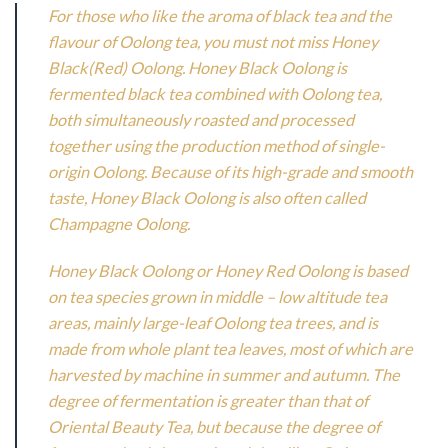
For those who like the aroma of black tea and the
flavour of Oolong tea, you must not miss Honey
Black(Red) Oolong. Honey Black Oolong is
fermented black tea combined with Oolong tea,
both simultaneously roasted and processed
together using the production method of single-
origin Oolong. Because of its high-grade and smooth
taste, Honey Black Oolong is also often called
Champagne Oolong.
Honey Black Oolong or Honey Red Oolong is based
on tea species grown in middle – low altitude tea
areas, mainly large-leaf Oolong tea trees, and is
made from whole plant tea leaves, most of which are
harvested by machine in summer and autumn. The
degree of fermentation is greater than that of
Oriental Beauty Tea, but because the degree of