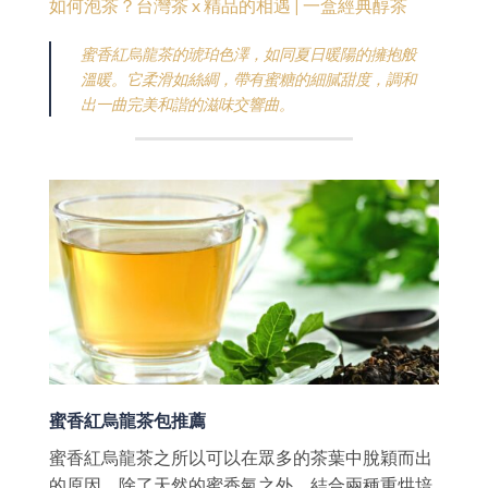
如何泡茶？台灣茶 x 精品的相遇 | 一盒經典醇茶
蜜香紅烏龍茶的琥珀色澤，如同夏日暖陽的擁抱般
溫暖。它柔滑如絲綢，帶有蜜糖的細膩甜度，調和
出一曲完美和諧的滋味交響曲。
蜜香紅烏龍茶包推薦
蜜香紅烏龍茶之所以可以在眾多的茶葉中脫穎而出
的原因，除了天然的蜜香氣之外，結合兩種重烘培