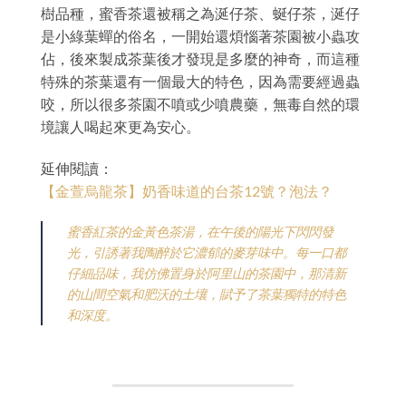
樹品種，蜜香茶還被稱之為涎仔茶、蜒仔茶，涎仔
是小綠葉蟬的俗名，一開始還煩惱著茶園被小蟲攻
佔，後來製成茶葉後才發現是多麼的神奇，而這種
特殊的茶葉還有一個最大的特色，因為需要經過蟲
咬，所以很多茶園不噴或少噴農藥，無毒自然的環
境讓人喝起來更為安心。
延伸閱讀：
【金萱烏龍茶】奶香味道的台茶12號？泡法？
蜜香紅茶的金黃色茶湯，在午後的陽光下閃閃發
光，引誘著我陶醉於它濃郁的麥芽味中。每一口都
仔細品味，我仿佛置身於阿里山的茶園中，那清新
的山間空氣和肥沃的土壤，賦予了茶葉獨特的特色
和深度。