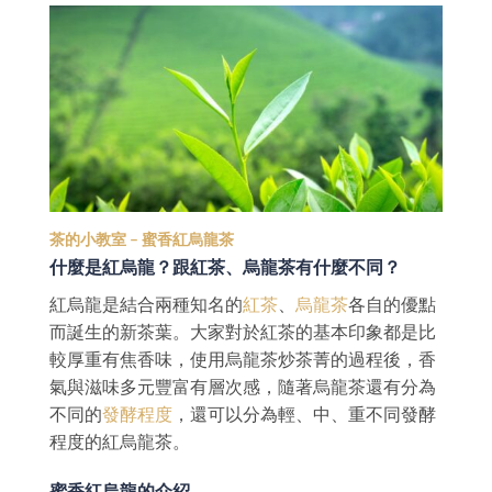
茶的小教室 – 蜜香紅烏龍茶
什麼是紅烏龍？跟紅茶、烏龍茶有什麼不同？
紅烏龍是結合兩種知名的
紅茶
、
烏龍茶
各自的優點
而誕生的新茶葉。大家對於紅茶的基本印象都是比
較厚重有焦香味，使用烏龍茶炒茶菁的過程後，香
氣與滋味多元豐富有層次感，隨著烏龍茶還有分為
不同的
發酵程度
，還可以分為輕、中、重不同發酵
程度的紅烏龍茶。
蜜香紅烏龍的介紹