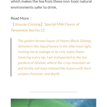
which makes the tea from these non-toxic natural
environments safer to drink.
Read More：
【Jinxuan Oolong】Special Milk Flavor of
Taiwanese Tea No.12
The golden-brown liquor of Honey Black Oolong
shimmers like liquid honey in the afternoon light,
inviting me to indulge in its rich, malty flavor.
Savoring every sip, I am transported to the tea
gardens of Alishan, where the crisp mountain air
and fertile soil have imbued the leaves with their
unique character and depth.