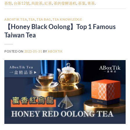
茶類
,
台茶12號
,
烏龍茶
,
紅茶
,
茶的發酵過程
,
茶葉
,
青茶
.
ABOXTIK TEA
,
TEA
,
TEA BAG
,
TEA KNOWLEDGE
【Honey Black Oolong】Top 1 Famous
Taiwan Tea
POSTED ON
2023-05-31
BY
ABOXTIK