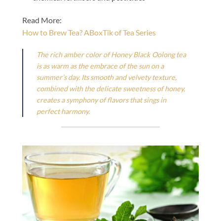
Read More:
How to Brew Tea? ABoxTik of Tea Series
The rich amber color of Honey Black Oolong tea
is as warm as the embrace of the sun on a
summer’s day. Its smooth and velvety texture,
combined with the delicate sweetness of honey,
creates a symphony of flavors that sings in
perfect harmony.