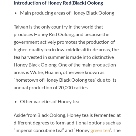
Introduction of Honey Red(Black) Oolong
Main producing areas of Honey Black Oolong
Taiwan is the only country in the world that
produces Honey Red Oolong, and because the
government actively promotes the production of
higher-quality tea in low-middle altitude areas, the
tea harvested in summer is made into distinctive
Honey Black Oolong. One of the main production
areas is Wuhe, Hualien, otherwise known as
“hometown of Honey Black Oolong tea” due to its
annual production of 20,000 catties.
Other varieties of Honey tea
Aside from Black Oolong, Honey tea is fermented at
different degrees to form additional options such as
“imperial concubine tea” and “Honey
green tea
”. The