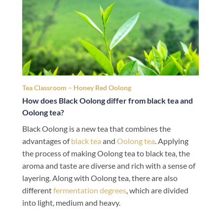
Tea Classroom – Honey Red Oolong
How does Black Oolong differ from black tea and
Oolong tea?
Black Oolong is a new tea that combines the
advantages of
black tea
and
Oolong tea
. Applying
the process of making Oolong tea to black tea, the
aroma and taste are diverse and rich with a sense of
layering. Along with Oolong tea, there are also
different
fermentation degrees
, which are divided
into light, medium and heavy.