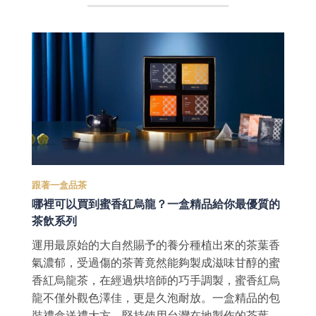
跟著一盒品茶
哪裡可以買到蜜香紅烏龍？一盒精品給你最優質的
茶飲系列
運用最原始的大自然賜予的養分種植出來的茶葉香
氣濃郁，受過傷的茶菁竟然能夠製成滋味甘醇的蜜
香紅烏龍茶，在經過烘培師的巧手調製，蜜香紅烏
龍不僅外觀色澤佳，更是久泡耐放。一盒精品的包
裝禮盒送禮大方，堅持使用台灣在地製作的茶葉，