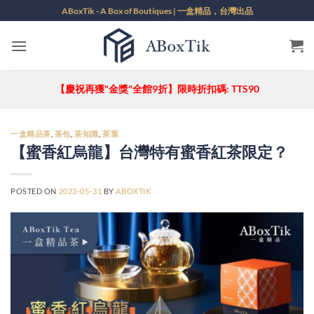
Skip
ABoxTik - A Box of Boutiques | 一盒精品，台灣出品
to
content
【慶祝再獲"金獎"全館9折】限時折扣碼: TTS90
一盒精品茶
,
茶包
,
茶知識
,
茶葉
【蜜香紅烏龍】台灣特有蜜香紅茶限定？
POSTED ON
2023-05-31
BY
ABOXTIK