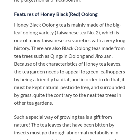
Features of Honey Black(Red) Oolong
Honey Black Oolong tea is mainly made of the big-
leaf oolong variety (Taiwanese tea No. 2), which is
one of many Taiwanese tea varieties with a very long
history. There are also Black Oolong teas made from
tea trees such as Qingxin Oolong and Jinxuan.
Because of the characteristics of Honey tea leaves,
the tea garden needs to appeal to green leafhoppers
by being a friendly habitat, and in order to do that, it
must be kept natural, pesticide free, and surrounded
by grass, quite the contrary to the neat tea trees in
other tea gardens.
Such a special way of growing tea is a gift from
nature! The tea leaves that have been bitten by
insects must go through abnormal metabolism in