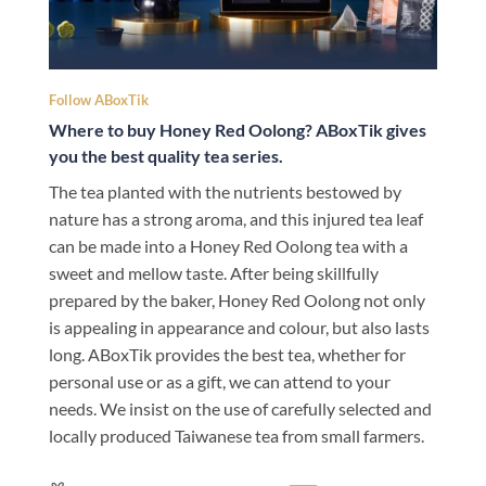
Follow ABoxTik
Where to buy Honey Red Oolong? ABoxTik gives
you the best quality tea series.
The tea planted with the nutrients bestowed by
nature has a strong aroma, and this injured tea leaf
can be made into a Honey Red Oolong tea with a
sweet and mellow taste. After being skillfully
prepared by the baker, Honey Red Oolong not only
is appealing in appearance and colour, but also lasts
long. ABoxTik provides the best tea, whether for
personal use or as a gift, we can attend to your
needs. We insist on the use of carefully selected and
locally produced Taiwanese tea from small farmers.