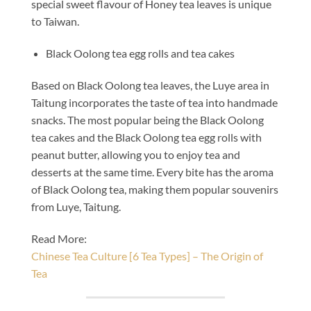
special sweet flavour of Honey tea leaves is unique
to Taiwan.
Black Oolong tea egg rolls and tea cakes
Based on Black Oolong tea leaves, the Luye area in
Taitung incorporates the taste of tea into handmade
snacks. The most popular being the Black Oolong
tea cakes and the Black Oolong tea egg rolls with
peanut butter, allowing you to enjoy tea and
desserts at the same time. Every bite has the aroma
of Black Oolong tea, making them popular souvenirs
from Luye, Taitung.
Read More:
Chinese Tea Culture [6 Tea Types] – The Origin of
Tea