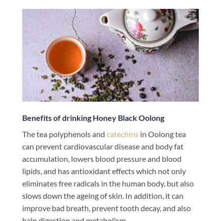
Benefits of drinking Honey Black Oolong
The tea polyphenols and
catechins
in Oolong tea
can prevent cardiovascular disease and body fat
accumulation, lowers blood pressure and blood
lipids, and has antioxidant effects which not only
eliminates free radicals in the human body, but also
slows down the ageing of skin. In addition, it can
improve bad breath, prevent tooth decay, and also
help digestion and metabolism.