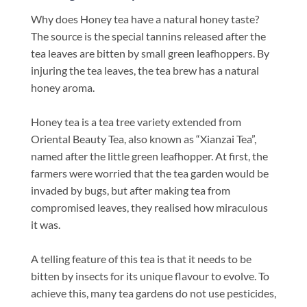
Why does Honey tea have a natural honey taste?
The source is the special tannins released after the
tea leaves are bitten by small green leafhoppers. By
injuring the tea leaves, the tea brew has a natural
honey aroma.
Honey tea is a tea tree variety extended from
Oriental Beauty Tea, also known as “Xianzai Tea”,
named after the little green leafhopper. At first, the
farmers were worried that the tea garden would be
invaded by bugs, but after making tea from
compromised leaves, they realised how miraculous
it was.
A telling feature of this tea is that it needs to be
bitten by insects for its unique flavour to evolve. To
achieve this, many tea gardens do not use pesticides,