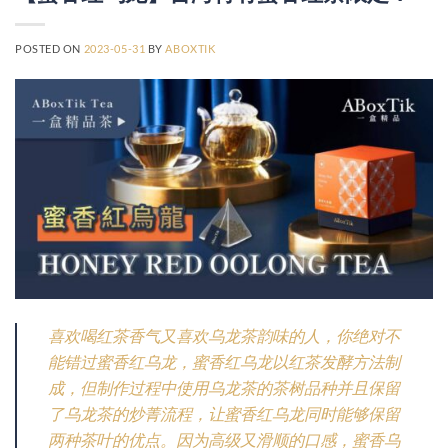
POSTED ON
2023-05-31
BY
ABOXTIK
喜欢喝红茶香气又喜欢乌龙茶韵味的人，你绝对不
能错过蜜香红乌龙，蜜香红乌龙以红茶发酵方法制
成，但制作过程中使用乌龙茶的茶树品种并且保留
了乌龙茶的炒菁流程，让蜜香红乌龙同时能够保留
两种茶叶的优点。因为高级又滑顺的口感，蜜香乌