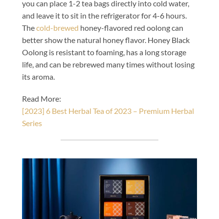
you can place 1-2 tea bags directly into cold water,
and leave it to sit in the refrigerator for 4-6 hours.
The
cold-brewed
honey-flavored red oolong can
better show the natural honey flavor. Honey Black
Oolong is resistant to foaming, has a long storage
life, and can be rebrewed many times without losing
its aroma.
Read More:
[2023] 6 Best Herbal Tea of 2023 – Premium Herbal
Series