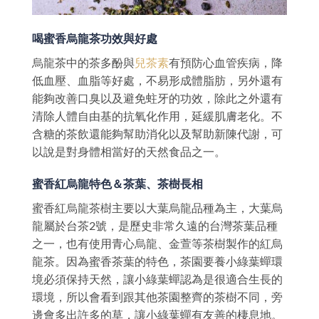
喝蜜香烏龍茶功效與好處
烏龍茶中的茶多酚與
兒茶素
有預防心血管疾病，降
低血壓、血脂等好處，不易形成體脂肪，另外還有
能夠改善口臭以及避免蛀牙的功效，除此之外還有
清除人體自由基的抗氧化作用，延緩肌膚老化。不
含糖的茶飲還能夠幫助消化以及幫助新陳代謝，可
以說是對身體相當好的天然食品之一。
蜜香紅烏龍特色＆茶葉、茶樹長相
蜜香紅烏龍茶樹主要以大葉烏龍品種為主，大葉烏
龍屬於台茶2號，是歷史非常久遠的台灣茶葉品種
之一，也有使用青心烏龍、金萱等茶樹製作的紅烏
龍茶。因為蜜香茶葉的特色，茶園要養小綠葉蟬環
境必須保持天然，讓小綠葉蟬認為是很適合生長的
環境，所以會看到跟其他茶園整齊的茶樹不同，旁
邊會多出許多的草，讓小綠葉蟬有友善的棲息地。