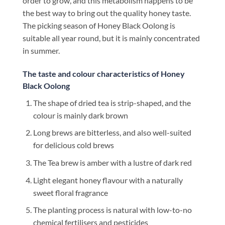
order to grow, and this metabolism happens to be
the best way to bring out the quality honey taste.
The picking season of Honey Black Oolong is
suitable all year round, but it is mainly concentrated
in summer.
The taste and colour characteristics of Honey
Black Oolong
The shape of dried tea is strip-shaped, and the
colour is mainly dark brown
Long brews are bitterless, and also well-suited
for delicious cold brews
The Tea brew is amber with a lustre of dark red
Light elegant honey flavour with a naturally
sweet floral fragrance
The planting process is natural with low-to-no
chemical fertilisers and pesticides