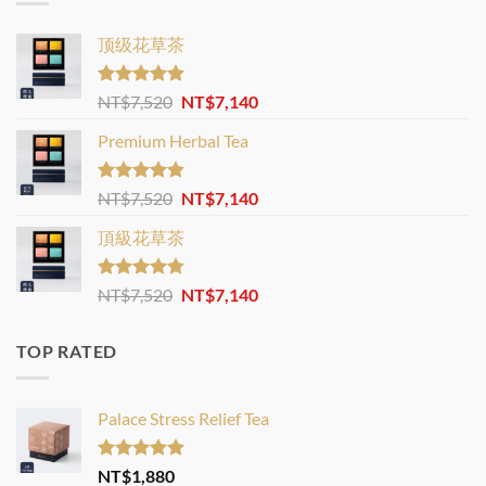
顶级花草茶
Rated
4.88
Original
Current
NT$
7,520
NT$
7,140
out of 5
price
price
Premium Herbal Tea
was:
is:
NT$7,520.
NT$7,140.
Rated
4.82
Original
Current
NT$
7,520
NT$
7,140
out of 5
price
price
頂級花草茶
was:
is:
NT$7,520.
NT$7,140.
Rated
4.77
Original
Current
NT$
7,520
NT$
7,140
out of 5
price
price
was:
is:
TOP RATED
NT$7,520.
NT$7,140.
Palace Stress Relief Tea
Rated
5.00
NT$
1,880