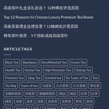
高级茶叶礼盒送礼首选？ 12种网友评选原因
Top 12 Reasons to Choose Luxury Premium Tea Boxes
高級茶葉禮盒送禮首選？12種網友評選原因
稀有茶叶推荐，5个指标成就高级茶叶
ARTICLE TAGS
Black Tea
Boutiques
Decaffeinated Tea
Green Tea
Health Tea
Herbal Tea
High Mountain Tea
Oolong Tea
Premium Tea
Qing Tea
Scented tea
Six Types of Tea
Tea
Tea Bag
Types of tea
乌龙茶
六大茶类
六大茶類
养生茶
无咖啡因茶
烏龍茶
無咖啡因茶
精品
精品
紅茶
紅茶
綠茶
绿茶
花茶
花茶
花草茶
花草茶
茶包
茶包