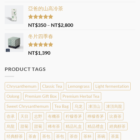
out of 5
亞爸的山高冷茶
Rated
5.00
Price
NT$
350
–
NT$
2,800
out of 5
range:
冬片四季春
NT$350
through
NT$2,800
Rated
5.00
NT$
1,390
out of 5
PRODUCT TAGS
Chrysanthemum
Classic Tea
Lemongrass
Light fermentation
Oolong
Premium Gift Box
Premium Herbal Tea
Sweet Chrysanthemum
Tea Bag
乌龙
凍頂山
凍頂烏龍
壺承
天目
志野
有機茶
柠檬香茅
檸檬香茅
比賽茶
烏龍
甜菊
甜菊
稀有茶
精品礼盒
精品禮盒
經典醇茶
经典醇茶
茶倉
茶包
茶包
茶壺
茶杯
茶碗
茶葉