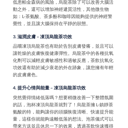
低患帕金森病的風險，烏龍茶除了可以改善大腦活
動之外，還可以增加神經遞質活性，其他微生物
如：L-茶氨酸、茶多酚和咖啡因能夠提供的神經警
覺性，並且讓大腦保持在平靜的狀態。
3. 滋潤皮膚 – 凍頂烏龍茶功效
品嚐凍頂烏龍茶也有助於告別皮膚發癢，並且可以
讓乾燥的皮膚恢復健康彈性。烏龍茶中的各種抗氧
化劑可以減輕皮膚敏感性和過敏反應，茶飲抗氧化
功效還有助於減少衰老的外在跡象，讓您擁有年輕
的皮膚膚色。
4. 提升心情與能量 – 凍頂烏龍茶功效
突然覺得情緒低落嗎？想要稍微改善一下整體氛圍
的話，泡杯凍頂烏龍茶就對了！烏龍茶擁 L-鎮靜茶
氨酸的特，能夠讓你的頭腦恢復清晰、快速提升能
量，這樣你就能夠遠離低落的想法。泡茶儀式可以
帶來方送並且休息一下的效果，透過茶飲快速獲得