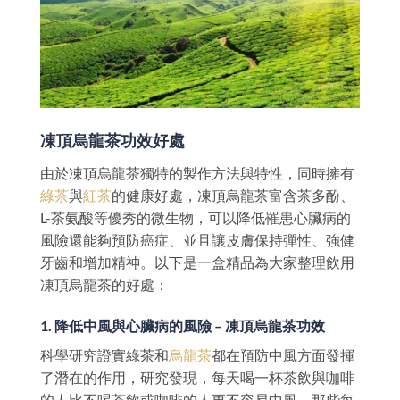
凍頂烏龍茶功效好處
由於凍頂烏龍茶獨特的製作方法與特性，同時擁有
綠茶
與
紅茶
的健康好處，凍頂烏龍茶富含茶多酚、
L-茶氨酸等優秀的微生物，可以降低罹患心臟病的
風險還能夠預防癌症、並且讓皮膚保持彈性、強健
牙齒和增加精神。以下是一盒精品為大家整理飲用
凍頂烏龍茶的好處：
1. 降低中風與心臟病的風險 – 凍頂烏龍茶功效
科學研究證實綠茶和
烏龍茶
都在預防中風方面發揮
了潛在的作用，研究發現，每天喝一杯茶飲與咖啡
的人比不喝茶飲或咖啡的人更不容易中風，那些每