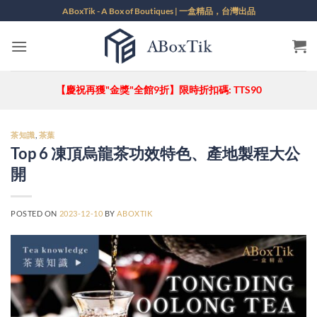
Skip
ABoxTik - A Box of Boutiques | 一盒精品，台灣出品
to
content
【慶祝再獲"金獎"全館9折】限時折扣碼: TTS90
茶知識
,
茶葉
Top 6 凍頂烏龍茶功效特色、產地製程大公
開
POSTED ON
2023-12-10
BY
ABOXTIK