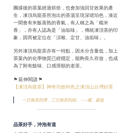
團揉後的茶葉經過烘焙，也會加強回甘效果的產
生，凍頂烏龍茶所泡出的茶湯呈現深琥珀色，湊近
一聞會有米飯蒸熟的香氣，有人稱之為「糯米
香」，亦有人認為是「油垢味」，傳統凍頂茶的印
象，因而被定位在「涼喉、定甘、油垢味」。
另外凍頂烏龍茶亦有一特點，因水分含量低，加上
茶葉內的化學物質已經穩定，能夠長久存放，也成
為了附有餘味、口感滑順的老茶。
⚑ 延伸閱讀 ⚑
【凍頂烏龍茶】神奇功效特色之凍頂山台灣好茶
一日無茶則滯，三日無茶則病。——藏、蒙族
品茶好手，沖泡有道