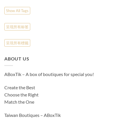
Show All Tags
呈现所有标签
呈現所有標籤
ABOUT US
ABoxTik – A box of boutiques for special you!
Create the Best
Choose the Right
Match the One
Taiwan Boutiques – ABoxTik