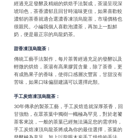
經過充足發酵及精細的烘焙手法製成，茶湯呈現深
琥珀色，茶香濃郁且回甘時滋味更佳，如果喜歡較
濃郁的茶香就適合選濃香凍頂烏龍茶，市場價格也
很親民。小編我個人喜歡泡濃茶，再加上一點鮮
奶，便是最正宗的烏龍奶茶。
甜香凍頂烏龍茶：
傳統工藝手法製作，每片茶菁經過充足的發酵以及
輕微的烘焙，茶湯有高果膠質含量，除了茶香，更
有成熟果子的香味，使得口感層次豐富，甘甜沒有
苦味，如果口味偏甜建議可以選擇此類。
手工炭焙凍頂烏龍茶：
30年傳承的製茶工藝，手工炭焙造就深厚茶香，回
甘強勁，在眾茶葉中獨樹一幟極為罕見，對於老饕
茶客來說，一般的茶葉已經無法滿足您的需求時，
手工炭焙凍頂烏龍茶將成為你的最佳選擇，茶葉的
發酵極為充足，加上以龍眼木炭手工烘焙的手法，