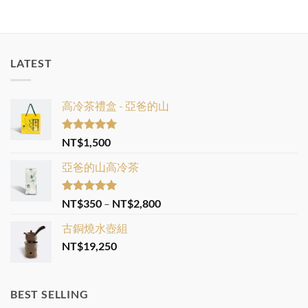
LATEST
高冷茶禮盒 - 亞爸的山
Rated
5.00
NT$
1,500
out of 5
亞爸的山高冷茶
Rated
5.00
Price
NT$
350
–
NT$
2,800
out of 5
range:
古銅燒水壺組
NT$350
NT$
19,250
through
NT$2,800
BEST SELLING