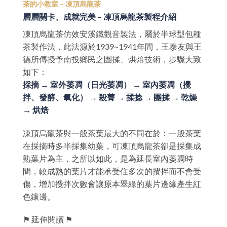
茶的小教室 – 凍頂烏龍茶
層層關卡、成就完美 – 凍頂烏龍茶製程介紹
凍頂烏龍茶仿效安溪鐵觀音製法，屬於半球型包種
茶製作法，此法源於1939~1941年間，王泰友與王
德所傳授予南投鄉民之團揉、烘焙技術，步驟大致
如下：
採摘 → 室外萎凋（日光萎凋） → 室內萎凋（攪
拌、發酵、氧化） → 殺菁 → 揉捻 → 團揉 → 乾燥
→ 烘焙
凍頂烏龍茶與一般茶葉最大的不同在於：一般茶葉
在採摘時多半採集幼葉，可凍頂烏龍茶卻是採集成
熟葉片為主，之所以如此，是為延長室內萎凋時
間，較成熟的葉片才能承受住多次的攪拌而不會受
傷，增加攪拌次數會讓原本翠綠的葉片邊緣產生紅
色鑲邊。
⚑ 延伸閱讀 ⚑