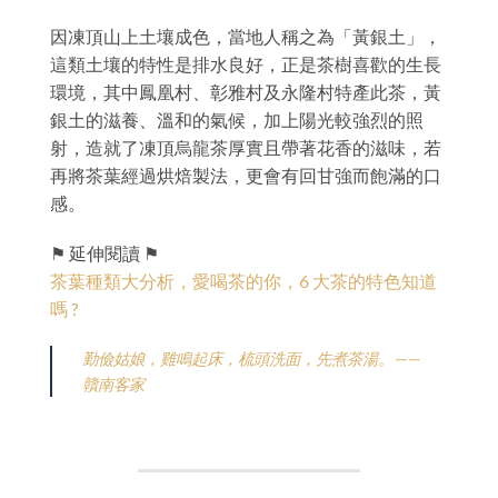
因凍頂山上土壤成色，當地人稱之為「黃銀土」，
這類土壤的特性是排水良好，正是茶樹喜歡的生長
環境，其中鳳凰村、彰雅村及永隆村特產此茶，黃
銀土的滋養、溫和的氣候，加上陽光較強烈的照
射，造就了凍頂烏龍茶厚實且帶著花香的滋味，若
再將茶葉經過烘焙製法，更會有回甘強而飽滿的口
感。
⚑ 延伸閱讀 ⚑
茶葉種類大分析，愛喝茶的你，6 大茶的特色知道
嗎 ?
勤儉姑娘，雞鳴起床，梳頭洗面，先煮茶湯。——
贛南客家