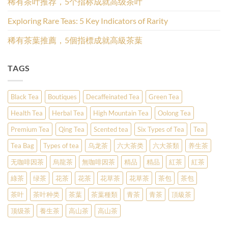
稀有茶叶推荐，5个指标成就高级茶叶
Exploring Rare Teas: 5 Key Indicators of Rarity
稀有茶葉推薦，5個指標成就高級茶葉
TAGS
Black Tea
Boutiques
Decaffeinated Tea
Green Tea
Health Tea
Herbal Tea
High Mountain Tea
Oolong Tea
Premium Tea
Qing Tea
Scented tea
Six Types of Tea
Tea
Tea Bag
Types of tea
乌龙茶
六大茶类
六大茶類
养生茶
无咖啡因茶
烏龍茶
無咖啡因茶
精品
精品
紅茶
紅茶
綠茶
绿茶
花茶
花茶
花草茶
花草茶
茶包
茶包
茶叶
茶叶种类
茶葉
茶葉種類
青茶
青茶
頂級茶
顶级茶
養生茶
高山茶
高山茶