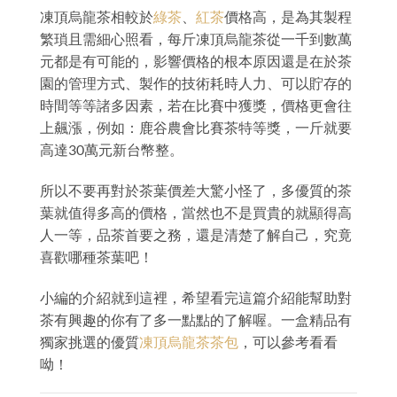
凍頂烏龍茶相較於
綠茶
、
紅茶
價格高，是為其製程
繁瑣且需細心照看，每斤凍頂烏龍茶從一千到數萬
元都是有可能的，影響價格的根本原因還是在於茶
園的管理方式、製作的技術耗時人力、可以貯存的
時間等等諸多因素，若在比賽中獲獎，價格更會往
上飆漲，例如：鹿谷農會比賽茶特等獎，一斤就要
高達30萬元新台幣整。
所以不要再對於茶葉價差大驚小怪了，多優質的茶
葉就值得多高的價格，當然也不是買貴的就顯得高
人一等，品茶首要之務，還是清楚了解自己，究竟
喜歡哪種茶葉吧！
小編的介紹就到這裡，希望看完這篇介紹能幫助對
茶有興趣的你有了多一點點的了解喔。一盒精品有
獨家挑選的優質
凍頂烏龍茶茶包
，可以參考看看
呦！