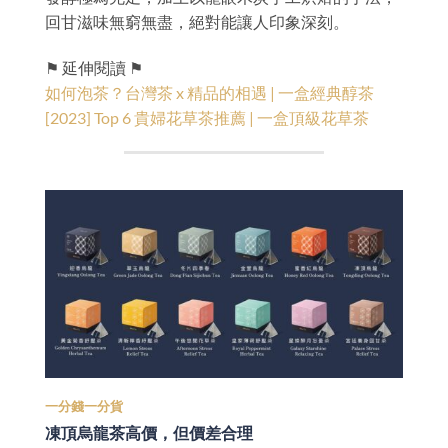
回甘滋味無窮無盡，絕對能讓人印象深刻。
⚑ 延伸閱讀 ⚑
如何泡茶？台灣茶 x 精品的相遇 | 一盒經典醇茶
[2023] Top 6 貴婦花草茶推薦 | 一盒頂級花草茶
一分錢一分貨
凍頂烏龍茶高價，但價差合理