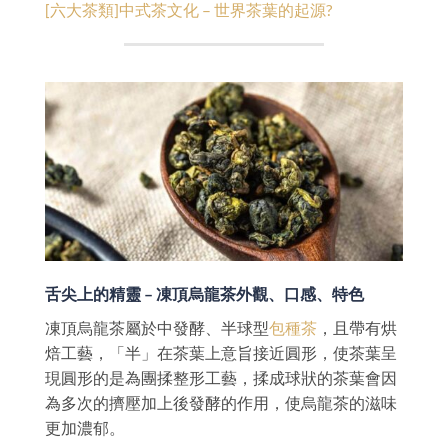
[六大茶類]中式茶文化 – 世界茶葉的起源?
舌尖上的精靈 – 凍頂烏龍茶外觀、口感、特色
凍頂烏龍茶屬於中發酵、半球型
包種茶
，且帶有烘
焙工藝，「半」在茶葉上意旨接近圓形，使茶葉呈
現圓形的是為團揉整形工藝，揉成球狀的茶葉會因
為多次的擠壓加上後發酵的作用，使烏龍茶的滋味
更加濃郁。