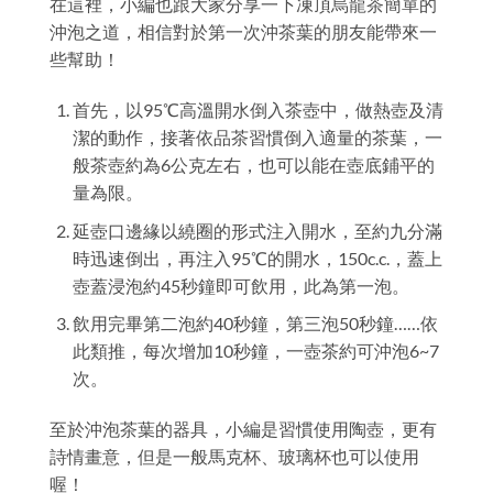
在這裡，小編也跟大家分享一下凍頂烏龍茶簡單的
沖泡之道，相信對於第一次沖茶葉的朋友能帶來一
些幫助！
首先，以95℃高溫開水倒入茶壺中，做熱壺及清
潔的動作，接著依品茶習慣倒入適量的茶葉，一
般茶壺約為6公克左右，也可以能在壺底鋪平的
量為限。
延壺口邊緣以繞圈的形式注入開水，至約九分滿
時迅速倒出，再注入95℃的開水，150c.c.，蓋上
壺蓋浸泡約45秒鐘即可飲用，此為第一泡。
飲用完畢第二泡約40秒鐘，第三泡50秒鐘……依
此類推，每次增加10秒鐘，一壺茶約可沖泡6~7
次。
至於沖泡茶葉的器具，小編是習慣使用陶壺，更有
詩情畫意，但是一般馬克杯、玻璃杯也可以使用
喔！